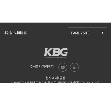
개인정보처리방침
FAMILY SITE
주식회사 케이비지
본사 & 제1공장
ADDRESS : 충청남도 천안시 동남구 성남면
대흥신덕길 84 -19 (31248)
TEL : 041-523-6201
FAX : 041-523-6203
E-mail : kbg@kbgtech.co.kr
제2공장
ADDRESS : 충청북도 괴산군 사리면
사리로방축골길 44-86 (28046)